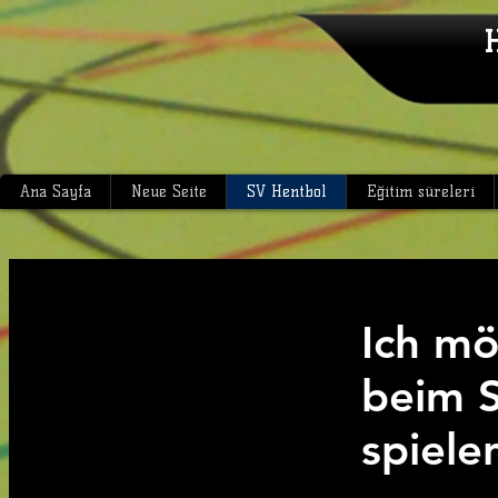
H
Ana Sayfa
Neue Seite
SV Hentbol
Eğitim süreleri
Ich mö
beim 
spiele