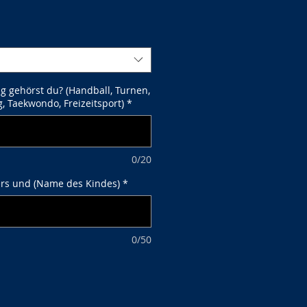
g gehörst du? (Handball, Turnen,
g, Taekwondo, Freizeitsport)
*
0/20
rs und (Name des Kindes)
*
0/50