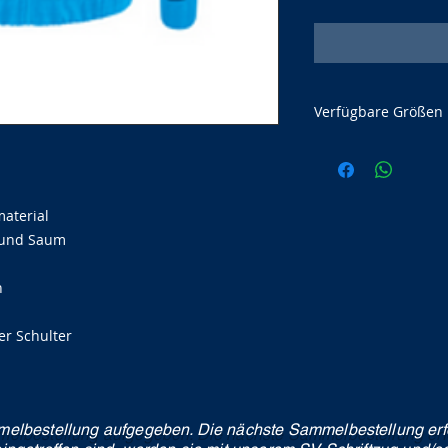
Verfügbare Größen
Bitte bei der Größ
Herren: S, M, L, XL, 
Kinder: 116, 128, 14
material
 und Saum
n
er Schulter
elbestellung aufgegeben. Die nächste Sammelbestellung erf