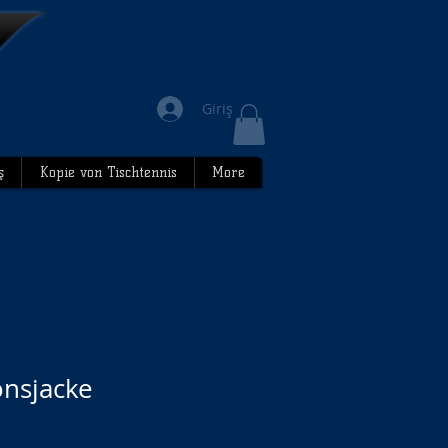
Giriş
ş
Kopie von Tischtennis
More
onsjacke