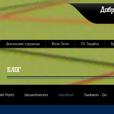
Добр
Домашняя страница
Neue Seite
SV Гандбол
В
БЛОГ
All Posts
Gesamtverein
Handball
Taekwon - Do