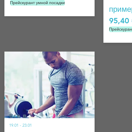
Прейскурант умной посадки
приме
95,40
Прейскуран
Все в
19.01 - 23.01