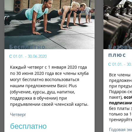
Бесплатно
Базов
плюс
С 01.01. - 30.06.2020
С 01.01. - 30
Каждый четверг с 1 января 2020 года
по 30 июня 2020 года все члены клуба
Все члены
могут бесплатно воспользоваться
предложени
нашим предложением Basic Plus
при предъ
Подарок-с
(обучение, курсы, душ, напитки,
пакет),
осо
поддержка в обучении) при
подписани
предъявлении своей членской карты.
без платы 
только за 
Четверг
тренируйте
бесплатно
Годовая э