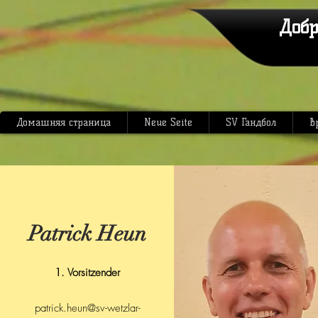
Добр
Домашняя страница
Neue Seite
SV Гандбол
В
Patrick Heun
1. Vorsitzender
patrick.heun@sv-wetzlar-