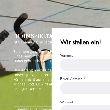
"HEIMSPIELTAG am kommenden Sams
Wir stellen ein!
"An Spannung nicht zu überbieten"
Zu einem ganz besonderen Heimspieltag laden die Manns
Vorname
Eines kann man jetzt schon voraussagen: "Nichts für sch
Dabei geht es bei der E-Jugend und der männlichen D-Ju
Den Anfang macht unsere
E-Jugend
um 15:00 Uhr gegen de
Unsere Jungs müssen das Spiel gewinnen, will man den er
E-Mail-Adresse
können nicht auf einen Ausrutscher der Eibelshäuser hoff
Michael Rott. Es wird also ein spannendes Spiel werden, 
besiegen konnte.
Wohnort
Weiter zur Homepage