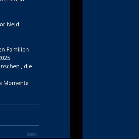
or Neid 
en Familien 
2025 
nschen , die 
de Momente 