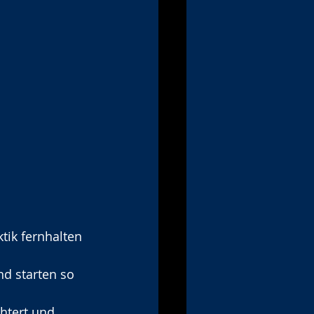
tik fernhalten 
nd starten so 
chtert und 