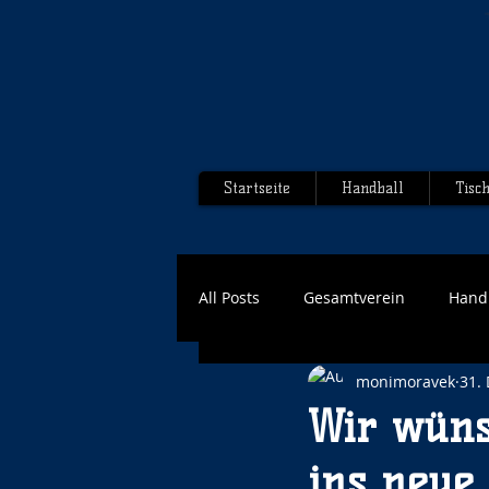
Startseite
Handball
Tisc
All Posts
Gesamtverein
Hand
monimoravek
31.
Wir wüns
ins neue 