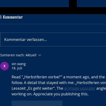
1 Kommentar
WE WANT Y
Kommentar verfassen...
Lauftreff in Niedergirmes
Sortieren nach:
Aktuell
xin wang
18. Juli
Read "„Herbstferien vorbei“" a moment ago, and the 
follow. A detail that stayed with me: „Herbstferien v
Lesezeit „Es geht weiter“. The 
ai image upscaler
 angle
working on. Appreciate you publishing this.
Gefällt mir
Antworten