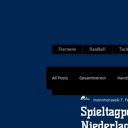
Startseite
Handball
Tisc
All Posts
Gesamtverein
Hand
monimoravek
7. F
Spieltagp
Niederla