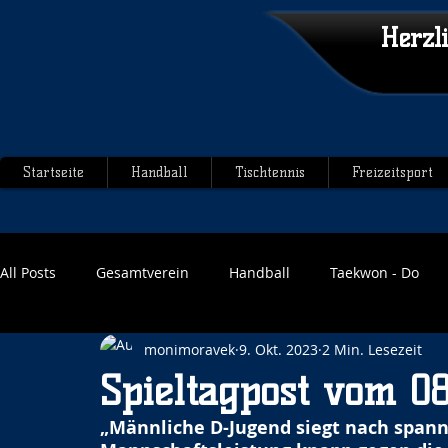
Herzl
Startseite
Handball
Tischtennis
Freizeitsport
All Posts
Gesamtverein
Handball
Taekwon - Do
monimoravek
9. Okt. 2023
2 Min. Lesezeit
Spieltagpost vom 08
„Männliche D-Jugend siegt nach spanne