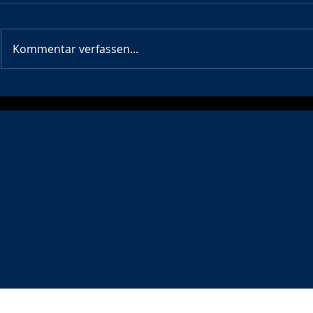
WE WANT Y
Kommentar verfassen...
🤾‍♀️ Acht Mädels der WJC und
WJD zu Besuch in Písek – der
Partnerstadt von Wetzlar!