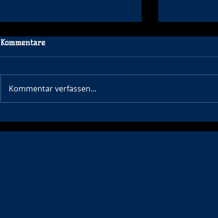
Kommentare
WE WANT Y
Kommentar verfassen...
🤾‍♀️ Acht Mädels der WJC und
WJD zu Besuch in Písek – der
Partnerstadt von Wetzlar!