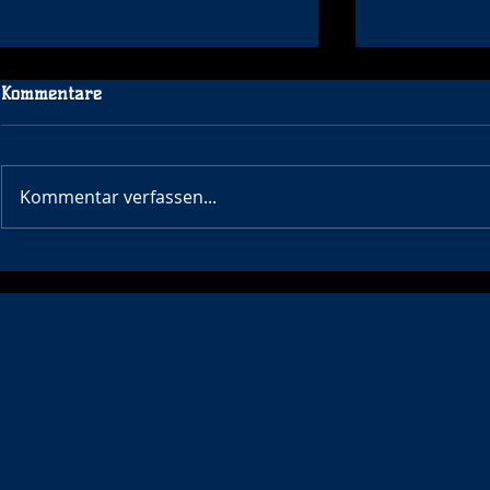
Kommentare
Kommentar verfassen...
Neues aus der Tischtennis-
Super Woche
Abteilung
Mannschaft