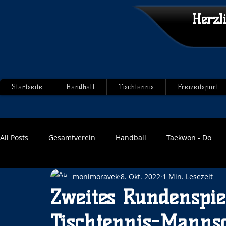
Herzl
Startseite
Handball
Tischtennis
Freizeitsport
All Posts
Gesamtverein
Handball
Taekwon - Do
monimoravek
8. Okt. 2022
1 Min. Lesezeit
Zweites Rundenspie
Tischtennis-Manns